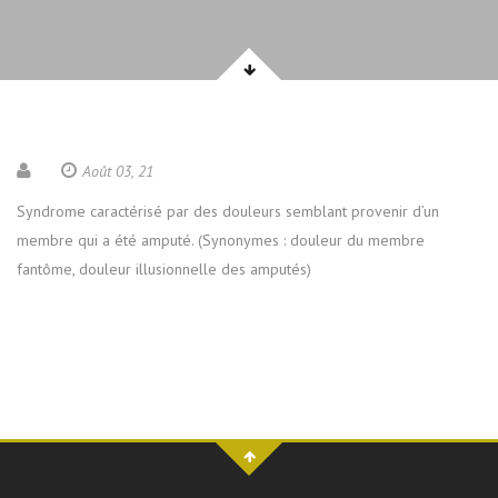
Août 03, 21
Syndrome caractérisé par des douleurs semblant provenir d’un
membre qui a été amputé. (Synonymes : douleur du membre
fantôme, douleur illusionnelle des amputés)