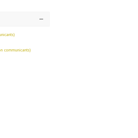
nicants)
on communicants)