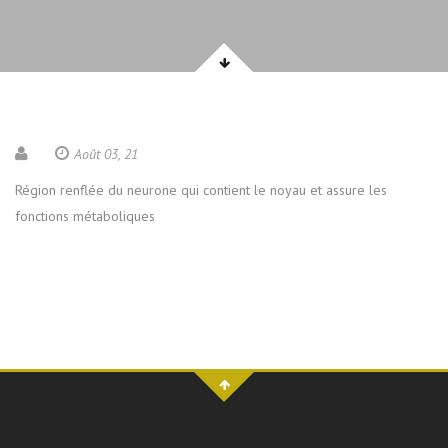
Août 03, 21
Région renflée du neurone qui contient le noyau et assure les
fonctions métaboliques