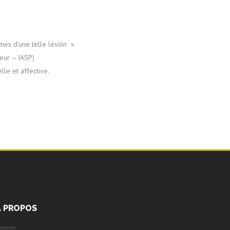
rmes d’une telle lésion »
eur – IASP)
lle et affective.
A PROPOS