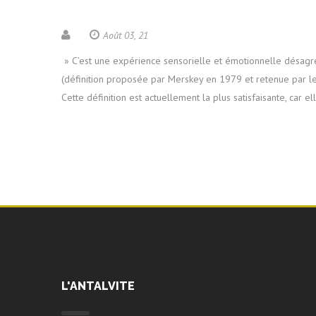
Août 03, 21
» C’est une expérience sensorielle et émotionnelle désagréa
(définition proposée par Merskey en 1979 et retenue par le
Cette définition est actuellement la plus satisfaisante, car 
L'ANTALVITE