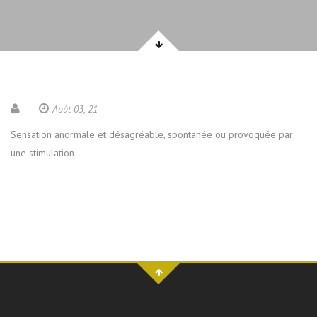
Août 03, 21
Sensation anormale et désagréable, spontanée ou provoquée par
une stimulation