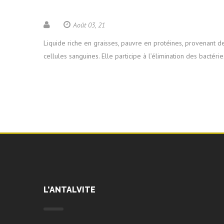
Août 03, 21
Liquide riche en graisses, pauvre en protéines, provenant d
cellules sanguines. Elle participe à l’élimination des bactéri
L'ANTALVITE