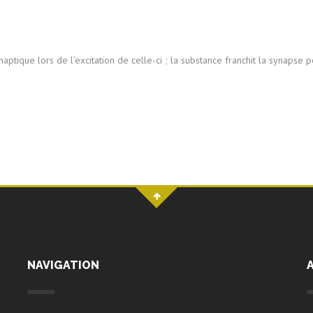
tique lors de l’excitation de celle-ci ; la substance franchit la synapse p
NAVIGATION