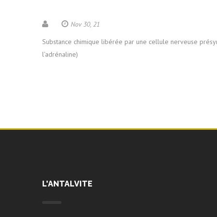
Nov 30, 21
Substance chimique libérée par une cellule nerveuse présynap
l’adrénaline)
L'ANTALVITE