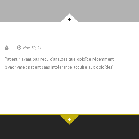
Nov 30, 21
Patient n’ayant pas reçu d’analgésique opioïde récemment
(synonyme : patient sans intolérance acquise aux opioïdes)