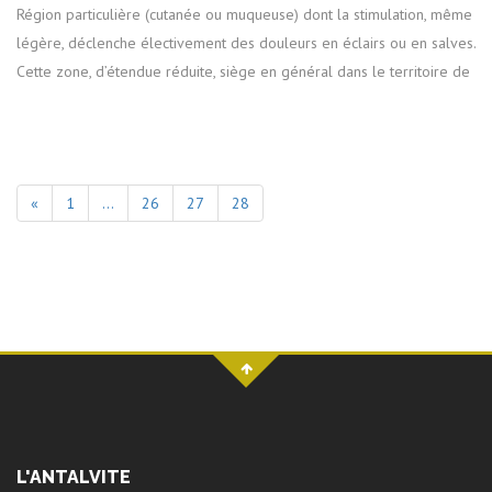
Région particulière (cutanée ou muqueuse) dont la stimulation, même
légère, déclenche électivement des douleurs en éclairs ou en salves.
Cette zone, d’étendue réduite, siège en général dans le territoire de
«
1
…
26
27
28
L'ANTALVITE